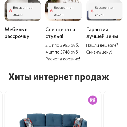
Бессрочная
Бессрочная
Бессрочная
акция
акция
акция
Мебель в
Спеццена на
Гарантия
рассрочку
стулья!
лучшей цены
2 шт по 3995 руб,
Нашли дешевле?
4 шт по 3748 руб
Снизим цену!
Расчет в корзине!
Хиты интернет продаж