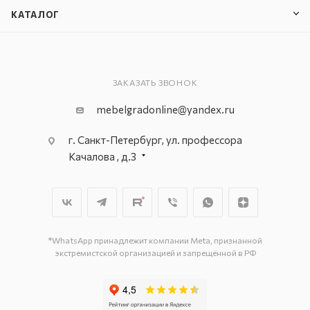
КАТАЛОГ
ЗАКАЗАТЬ ЗВОНОК
mebelgradonline@yandex.ru
г. Санкт-Петербург, ул. профессора
Качалова , д.3
г. Санкт-Петербург, ул. Цветочная, д.18,
лит.А
г. Санкт-Петербург, ул. Балканская, д.
17, 2 этаж, секция 7D
г. Санкт-Петербург, ул. Мебельная, д.1,
*WhatsApp принадлежит компании Meta, признанной
экстремистской организацией и запрещённой в РФ
этажи 1,2, секции 119, 119А