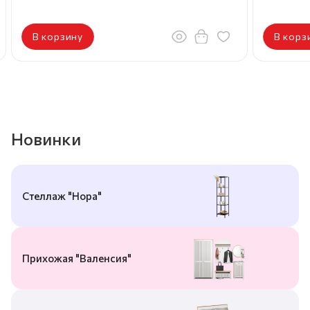
В корзину
В корз
Новинки
Стеллаж "Нора"
Прихожая "Валенсия"