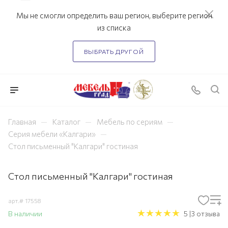
Мы не смогли определить ваш регион, выберите регион
из списка
ВЫБРАТЬ ДРУГОЙ
—
—
—
Главная
Каталог
Мебель по сериям
—
Серия мебели «Калгари»
Стол письменный "Калгари" гостиная
Стол письменный "Калгари" гостиная
арт.#
17558
В наличии
5 |3 отзыва