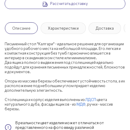
Рассчитать доставку
Описание
Характеристики
Доставка
Письменный стол "Калгари" - идеальное решение для организации
удобного рабочего места на небольшой площади. Его легкая и
компактная конструкция без тумб гармонично впишется в
интерьер в скандинавском стиле или минимализме.
Два ящика полного выдвижения под столешницей идеально
подойдут для хранения письменных принадлежностей, блокнотов
и документов.
Опоры из массива березы обеспечивают устойчивость стола, а их
расположение под небольшим углом придает изделию
дополнительную элегантность.
Столешница и корпус изделия выполнены из
ЛДСП
цвета
натурального дуба, фасады ящиков - из
МДФ
, ручки - массив
березы.
В реальности цвет изделия может отличаться от
представленного на фото ввиду различной