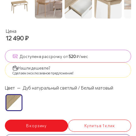
Цена
12 490
₽
Доступен
в рассрочку
от
520
₽/мес
Нашли дешевле?
Сделаем эксклюзивное предложение!
Цвет
—
Дуб натуральный светлый / Белый матовый
В корзину
Купить в 1 клик