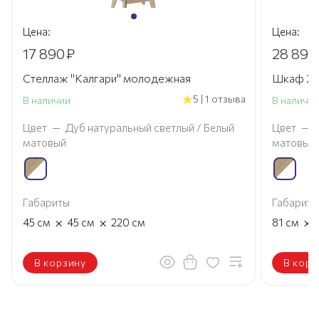
Цена:
Цена:
17 890
₽
28 890
Стеллаж "Калгари" молодежная
Шкаф 2 д
5 | 1 отзыва
В наличии
В наличи
Цвет
—
Дуб натуральный светлый / Белый
Цвет
—
матовый
матовый
Габариты
Габариты
×
×
×
45
см
45
см
220
см
81
см
В корзину
В корз