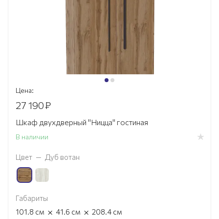
Цена:
27 190
₽
Шкаф двухдверный "Ницца" гостиная
В наличии
Цвет
—
Дуб вотан
Габариты
×
×
101.8
см
41.6
см
208.4
см