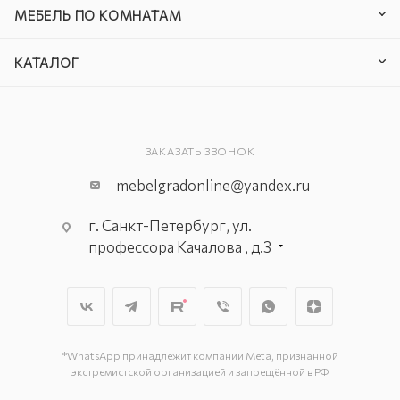
МЕБЕЛЬ ПО КОМНАТАМ
КАТАЛОГ
ЗАКАЗАТЬ ЗВОНОК
mebelgradonline@yandex.ru
г. Санкт-Петербург, ул.
профессора Качалова , д.3
г. Санкт-Петербург, ул. Цветочная,
д.18, лит.А
г. Санкт-Петербург, ул. Балканская,
д. 17, 2 этаж, секция 7D
г. Санкт-Петербург, ул. Мебельная,
*WhatsApp принадлежит компании Meta, признанной
экстремистской организацией и запрещённой в РФ
д.1, этажи 1,2, секции 119, 119А