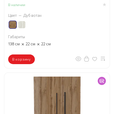
В наличии
Цвет
—
Дуб вотан
Габариты
×
×
138
см
22
см
22
см
В корзину