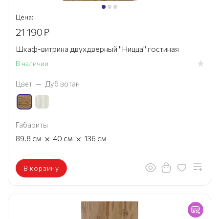
Цена:
21 190
₽
Шкаф-витрина двухдверный "Ницца" гостиная
В наличии
Цвет
—
Дуб вотан
Габариты
×
×
89.8
см
40
см
136
см
В корзину