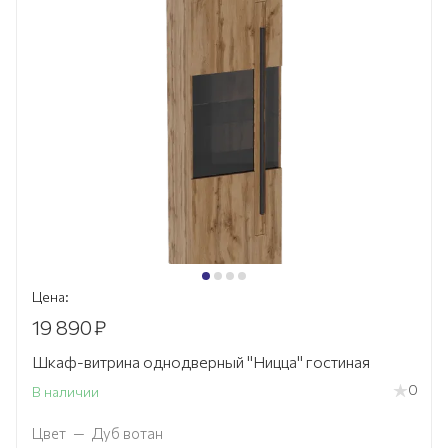
Цена:
19 890
₽
Шкаф-витрина однодверный "Ницца" гостиная
0
В наличии
Цвет
—
Дуб вотан