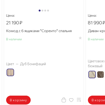
Цена:
Цена:
21 190
₽
81 990
Комод с 6 ящиками "Соренто" спальня
Диван-кр
5
В наличии
В наличии
Цветовое 
Цвет
—
Дуб Бонифаций
бежевый
В корзину
В корзи